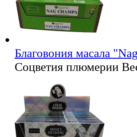
Благовония масала "Na
Соцветия плюмерии
Ве