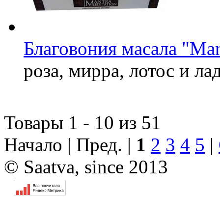
Благовония масала "Man
роза, мирра, лотос и ла
Товары 1 - 10 из 51
Начало | Пред. |
1
2
3
4
5
|
© Saatva, since 2013