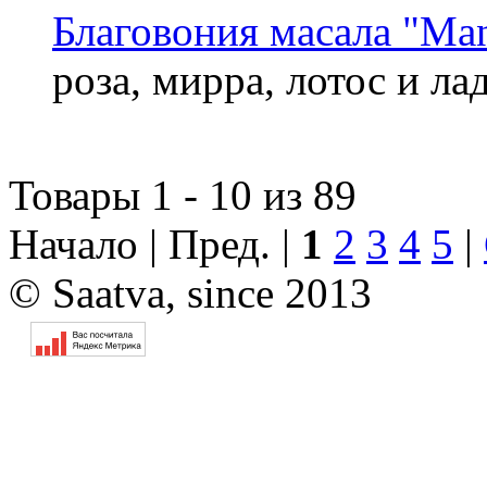
Благовония масала "Man
роза, мирра, лотос и ла
Товары 1 - 10 из 89
Начало | Пред. |
1
2
3
4
5
|
© Saatva, since 2013