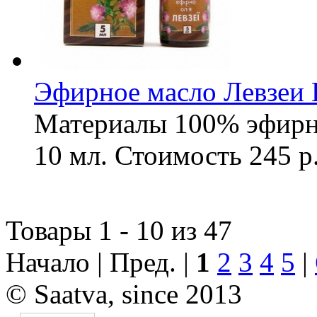
Эфирное масло Левзеи 
Материалы
100% эфирн
10 мл.
Стоимость
245 р
Товары 1 - 10 из 47
Начало | Пред. |
1
2
3
4
5
|
© Saatva, since 2013