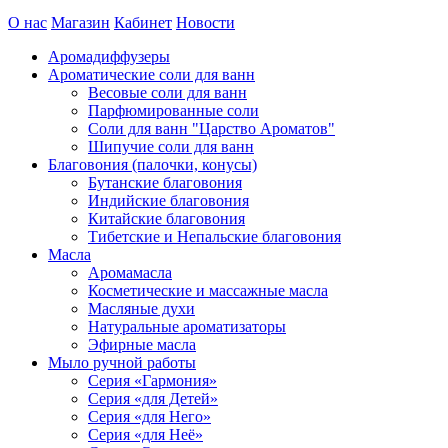
О нас
Магазин
Кабинет
Новости
Аромадиффузеры
Ароматические соли для ванн
Весовые соли для ванн
Парфюмированные соли
Соли для ванн "Царство Ароматов"
Шипучие соли для ванн
Благовония (палочки, конусы)
Бутанские благовония
Индийские благовония
Китайские благовония
Тибетские и Непальские благовония
Масла
Аромамасла
Косметические и массажные масла
Масляные духи
Натуральные ароматизаторы
Эфирные масла
Мыло ручной работы
Серия «Гармония»
Серия «для Детей»
Серия «для Него»
Серия «для Неё»