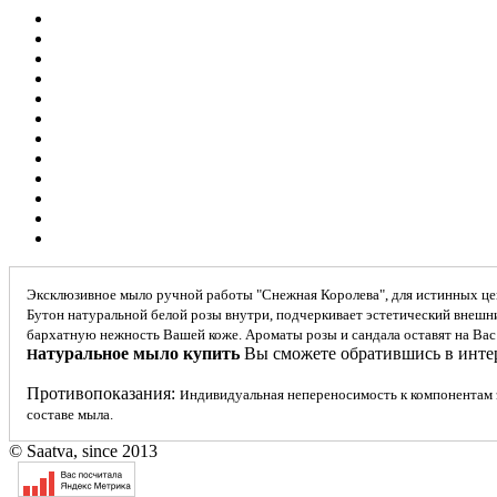
Эксклюзивное мыло ручной работы "Снежная Королева", для истинных це
Бутон натуральной белой розы внутри, подчеркивает эстетический внешни
бархатную нежность Вашей коже. Ароматы розы и сандала оставят на Вас
атуральное мыло купить
Вы сможете обратившись в интер
Н
Противопоказания: и
ндивидуальная непереносимость к компонентам
составе мыла.
© Saatva, since 2013