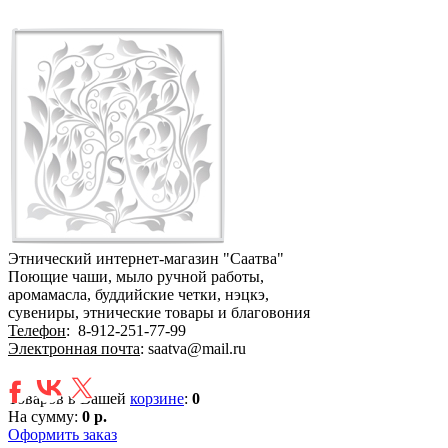
Этнический интернет-магазин "Саатва"
Поющие чаши, мыло ручной работы,
аромамасла, буддийские четки, нэцкэ,
сувениры, этнические товары и благовония
Телефон
:
8-912-251-77-99
Электронная почта
: saatva@mail.ru
Товаров в Вашей
корзине
:
0
На сумму:
0 р.
Оформить заказ