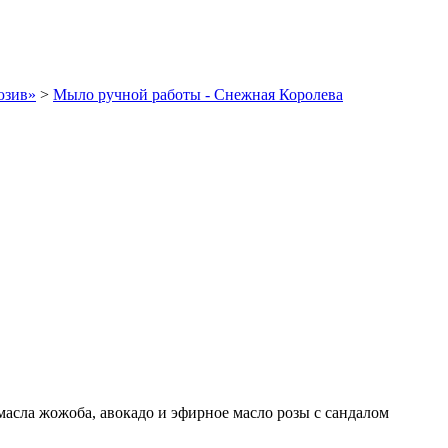
юзив»
>
Мыло ручной работы - Снежная Королева
асла жожоба, авокадо и эфирное масло розы с сандалом