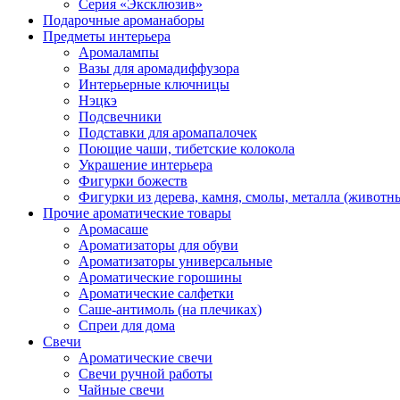
Серия «Эксклюзив»
Подарочные ароманаборы
Предметы интерьера
Аромалампы
Вазы для аромадиффузора
Интерьерные ключницы
Нэцкэ
Подсвечники
Подставки для аромапалочек
Поющие чаши, тибетские колокола
Украшение интерьера
Фигурки божеств
Фигурки из дерева, камня, смолы, металла (животн
Прочие ароматические товары
Аромасаше
Ароматизаторы для обуви
Ароматизаторы универсальные
Ароматические горошины
Ароматические салфетки
Саше-антимоль (на плечиках)
Спреи для дома
Свечи
Ароматические свечи
Свечи ручной работы
Чайные свечи