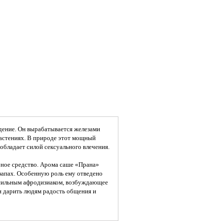
дение. Он вырабатывается железами
растениях. В природе этот мощный
обладает силой сексуального влечения.
бное средство. Арома саше «Прана»
запах. Особенную роль ему отведено
 сильным афродизиаком, возбуждающее
н дарить людям радость общения и