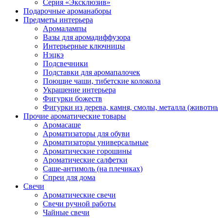
Серия «Эксклюзив»
Подарочные ароманаборы
Предметы интерьера
Аромалампы
Вазы для аромадиффузора
Интерьерные ключницы
Нэцкэ
Подсвечники
Подставки для аромапалочек
Поющие чаши, тибетские колокола
Украшение интерьера
Фигурки божеств
Фигурки из дерева, камня, смолы, металла (животн
Прочие ароматические товары
Аромасаше
Ароматизаторы для обуви
Ароматизаторы универсальные
Ароматические горошины
Ароматические салфетки
Саше-антимоль (на плечиках)
Спреи для дома
Свечи
Ароматические свечи
Свечи ручной работы
Чайные свечи