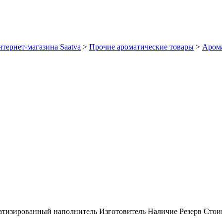
тернет-магазина Saatva
>
Прочие ароматические товары
>
Арома
тизированный наполнитель
Изготовитель
Наличие
Резерв
Стои