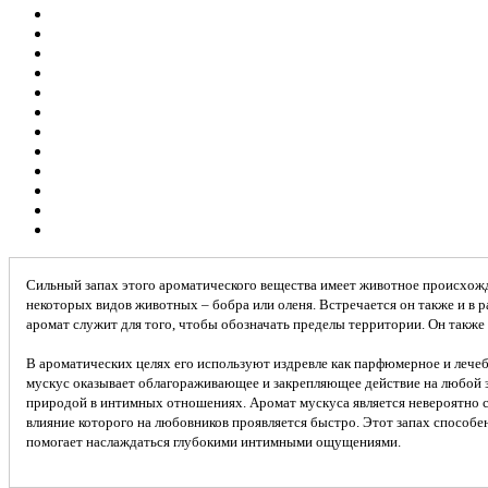
Сильный запах этого ароматического вещества имеет животное происхож
некоторых видов животных – бобра или оленя. Встречается он также и в 
аромат служит для того, чтобы обозначать пределы территории. Он также 
В ароматических целях его используют издревле как парфюмерное и лече
мускус оказывает облагораживающее и закрепляющее действие на любой 
природой в интимных отношениях. Аромат мускуса является невероятно
влияние которого на любовников проявляется быстро. Этот запах способе
помогает наслаждаться глубокими интимными ощущениями.