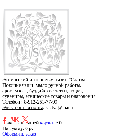
Этнический интернет-магазин "Саатва"
Поющие чаши, мыло ручной работы,
аромамасла, буддийские четки, нэцкэ,
сувениры, этнические товары и благовония
Телефон
:
8-912-251-77-99
Электронная почта
: saatva@mail.ru
Товаров в Вашей
корзине
:
0
На сумму:
0 р.
Оформить заказ