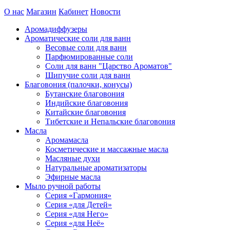
О нас
Магазин
Кабинет
Новости
Аромадиффузеры
Ароматические соли для ванн
Весовые соли для ванн
Парфюмированные соли
Соли для ванн "Царство Ароматов"
Шипучие соли для ванн
Благовония (палочки, конусы)
Бутанские благовония
Индийские благовония
Китайские благовония
Тибетские и Непальские благовония
Масла
Аромамасла
Косметические и массажные масла
Масляные духи
Натуральные ароматизаторы
Эфирные масла
Мыло ручной работы
Серия «Гармония»
Серия «для Детей»
Серия «для Него»
Серия «для Неё»