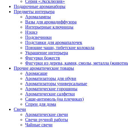
Серия «Эксклюзив»
Подарочные ароманаборы
Предметы интерьера
Аромалампы
Вазы для аромадиффузора
Интерьерные ключницы
Нэцкэ
Подсвечники
Подставки для аромапалочек
Поющие чаши, тибетские колокола
Украшение интерьера
Фигурки божеств
Фигурки из дерева, камня, смолы, металла (животн
Прочие ароматические товары
Аромасаше
Ароматизаторы для обуви
Ароматизаторы универсальные
Ароматические горошины
Ароматические салфетки
Саше-антимоль (на плечиках)
Спреи для дома
Свечи
Ароматические свечи
Свечи ручной работы
Чайные свечи