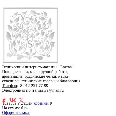
Этнический интернет-магазин "Саатва"
Поющие чаши, мыло ручной работы,
аромамасла, буддийские четки, нэцкэ,
сувениры, этнические товары и благовония
Телефон
:
8-912-251-77-99
Электронная почта
: saatva@mail.ru
Товаров в Вашей
корзине
:
0
На сумму:
0 р.
Оформить заказ