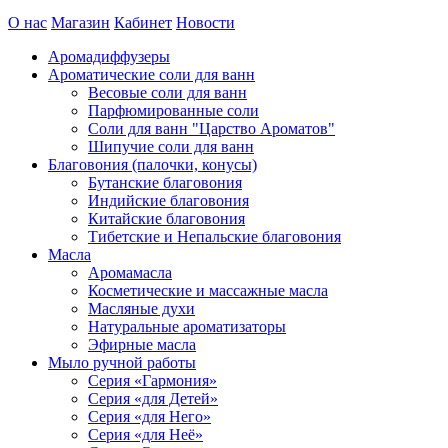
О нас
Магазин
Кабинет
Новости
Аромадиффузеры
Ароматические соли для ванн
Весовые соли для ванн
Парфюмированные соли
Соли для ванн "Царство Ароматов"
Шипучие соли для ванн
Благовония (палочки, конусы)
Бутанские благовония
Индийские благовония
Китайские благовония
Тибетские и Непальские благовония
Масла
Аромамасла
Косметические и массажные масла
Масляные духи
Натуральные ароматизаторы
Эфирные масла
Мыло ручной работы
Серия «Гармония»
Серия «для Детей»
Серия «для Него»
Серия «для Неё»