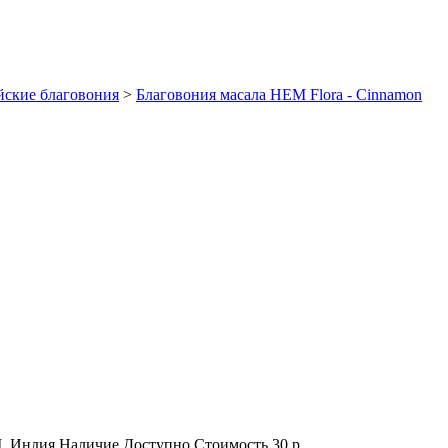
ские благовония
>
Благовония масала HEM Flora - Cinnamon
, Индия
Наличие
Доступно
Стоимость
30 р.