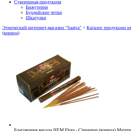
Сувенирная продукция
Бижутерия
Буддийские четки
Шкатулки
Этнический интернет-магазин "Saatva"
>
Каталог продукции ин
(корица)
Благовония масала HEM Flora - Cinnamon (корица)
Матер