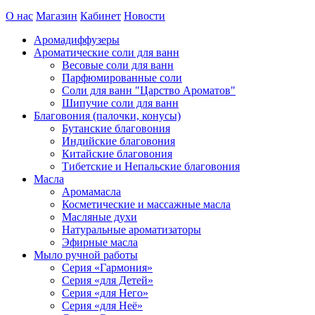
О нас
Магазин
Кабинет
Новости
Аромадиффузеры
Ароматические соли для ванн
Весовые соли для ванн
Парфюмированные соли
Соли для ванн "Царство Ароматов"
Шипучие соли для ванн
Благовония (палочки, конусы)
Бутанские благовония
Индийские благовония
Китайские благовония
Тибетские и Непальские благовония
Масла
Аромамасла
Косметические и массажные масла
Масляные духи
Натуральные ароматизаторы
Эфирные масла
Мыло ручной работы
Серия «Гармония»
Серия «для Детей»
Серия «для Него»
Серия «для Неё»