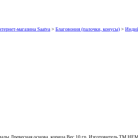
тернет-магазина Saatva
>
Благовония (палочки, конусы)
>
Индий
иалы
Древесная основа, корица
Вес
10 гр.
Изготовитель
ТМ HEM