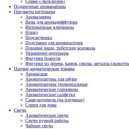
Серия «Эксклюзив»
Подарочные ароманаборы
Предметы интерьера
Аромалампы
Вазы для аромадиффузора
Интерьерные ключницы
Нэцкэ
Подсвечники
Подставки для аромапалочек
Поющие чаши, тибетские колокола
Украшение интерьера
Фигурки божеств
Фигурки из дерева, камня, смолы, металла (животн
Прочие ароматические товары
Аромасаше
Ароматизаторы для обуви
Ароматизаторы универсальные
Ароматические горошины
Ароматические салфетки
Саше-антимоль (на плечиках)
Спреи для дома
Свечи
Ароматические свечи
Свечи ручной работы
Чайные свечи