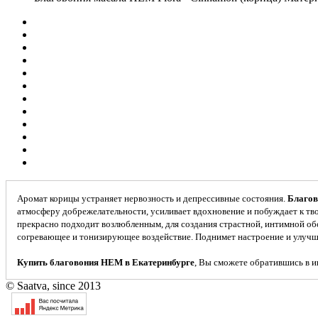
Аромат корицы устраняет нервозность и депрессивные состояния.
Благо
атмосферу добрежелательности, усиливает вдохновение и побуждает к тв
прекрасно подходит возлюбленным, для создания страстной, интимной обс
согревающее и тонизирующее воздействие. Поднимет настроение и улучш
Купить благовония HEM в Екатеринбурге
, Вы сможете обратившись в и
© Saatva, since 2013