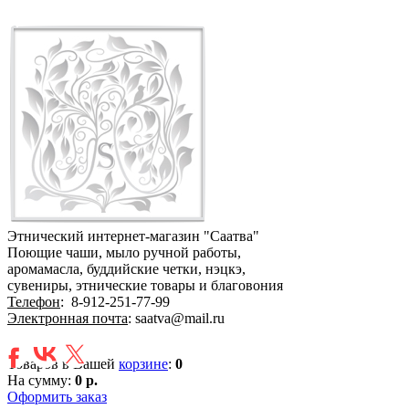
Этнический интернет-магазин "Саатва"
Поющие чаши, мыло ручной работы,
аромамасла, буддийские четки, нэцкэ,
сувениры, этнические товары и благовония
Телефон
:
8-912-251-77-99
Электронная почта
: saatva@mail.ru
Товаров в Вашей
корзине
:
0
На сумму:
0 р.
Оформить заказ