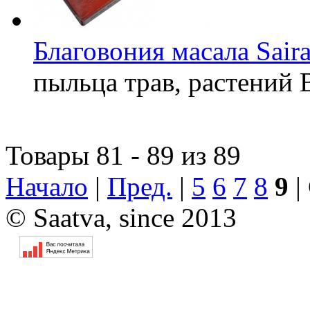
Благовония масала Sair
пыльца трав, растений
Товары 81 - 89 из 89
Начало
|
Пред.
|
5
6
7
8
9
|
© Saatva, since 2013