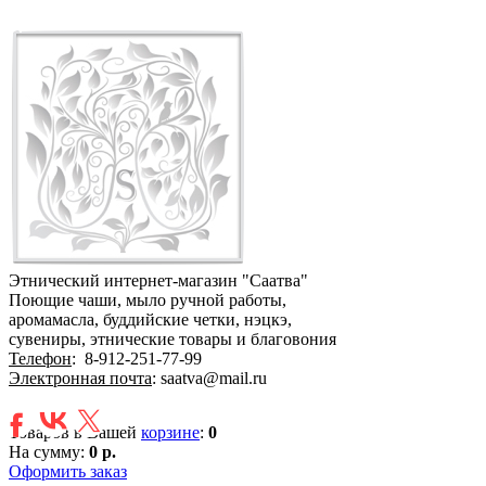
Этнический интернет-магазин "Саатва"
Поющие чаши, мыло ручной работы,
аромамасла, буддийские четки, нэцкэ,
сувениры, этнические товары и благовония
Телефон
:
8-912-251-77-99
Электронная почта
: saatva@mail.ru
Товаров в Вашей
корзине
:
0
На сумму:
0 р.
Оформить заказ