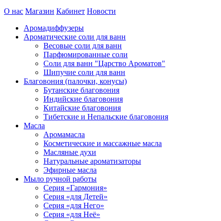
О нас
Магазин
Кабинет
Новости
Аромадиффузеры
Ароматические соли для ванн
Весовые соли для ванн
Парфюмированные соли
Соли для ванн "Царство Ароматов"
Шипучие соли для ванн
Благовония (палочки, конусы)
Бутанские благовония
Индийские благовония
Китайские благовония
Тибетские и Непальские благовония
Масла
Аромамасла
Косметические и массажные масла
Масляные духи
Натуральные ароматизаторы
Эфирные масла
Мыло ручной работы
Серия «Гармония»
Серия «для Детей»
Серия «для Него»
Серия «для Неё»