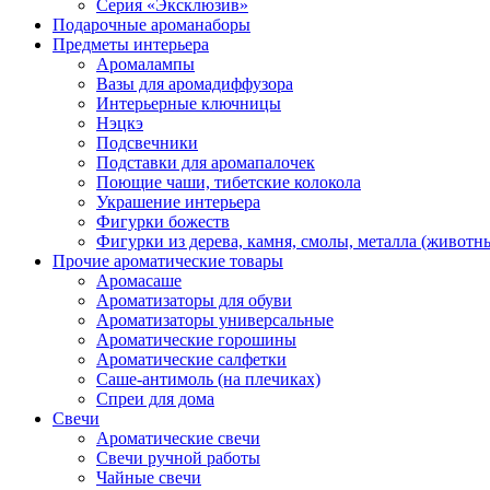
Серия «Эксклюзив»
Подарочные ароманаборы
Предметы интерьера
Аромалампы
Вазы для аромадиффузора
Интерьерные ключницы
Нэцкэ
Подсвечники
Подставки для аромапалочек
Поющие чаши, тибетские колокола
Украшение интерьера
Фигурки божеств
Фигурки из дерева, камня, смолы, металла (животн
Прочие ароматические товары
Аромасаше
Ароматизаторы для обуви
Ароматизаторы универсальные
Ароматические горошины
Ароматические салфетки
Саше-антимоль (на плечиках)
Спреи для дома
Свечи
Ароматические свечи
Свечи ручной работы
Чайные свечи