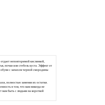
 отдает неповторимой кислинкой,
ья, почки или стебель куста. Эффект от
я обуви с запахом черной смородины
ахи, полностью заменяя их остатки.
нность в том, что вам никогда не
т вам быть с людьми на короткой