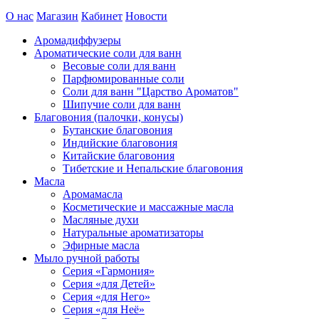
О нас
Магазин
Кабинет
Новости
Аромадиффузеры
Ароматические соли для ванн
Весовые соли для ванн
Парфюмированные соли
Соли для ванн "Царство Ароматов"
Шипучие соли для ванн
Благовония (палочки, конусы)
Бутанские благовония
Индийские благовония
Китайские благовония
Тибетские и Непальские благовония
Масла
Аромамасла
Косметические и массажные масла
Масляные духи
Натуральные ароматизаторы
Эфирные масла
Мыло ручной работы
Серия «Гармония»
Серия «для Детей»
Серия «для Него»
Серия «для Неё»