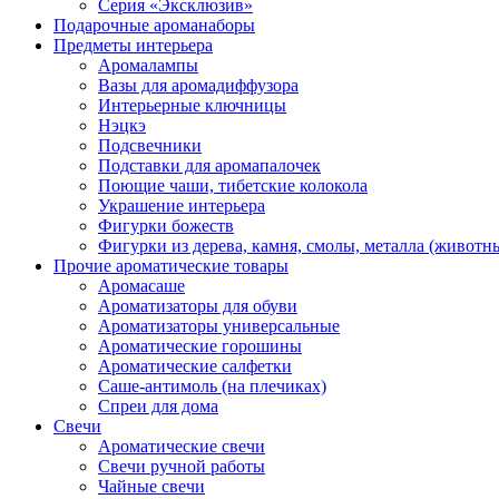
Серия «Эксклюзив»
Подарочные ароманаборы
Предметы интерьера
Аромалампы
Вазы для аромадиффузора
Интерьерные ключницы
Нэцкэ
Подсвечники
Подставки для аромапалочек
Поющие чаши, тибетские колокола
Украшение интерьера
Фигурки божеств
Фигурки из дерева, камня, смолы, металла (животн
Прочие ароматические товары
Аромасаше
Ароматизаторы для обуви
Ароматизаторы универсальные
Ароматические горошины
Ароматические салфетки
Саше-антимоль (на плечиках)
Спреи для дома
Свечи
Ароматические свечи
Свечи ручной работы
Чайные свечи