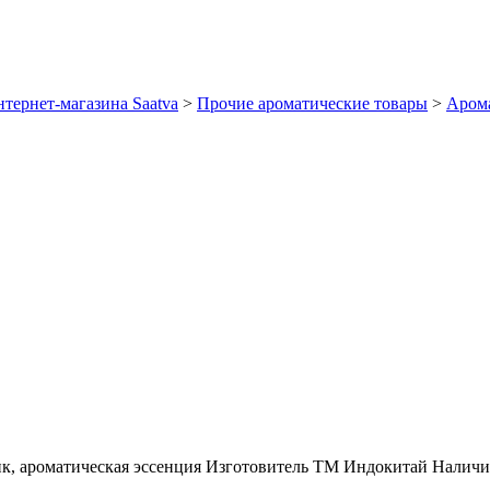
тернет-магазина Saatva
>
Прочие ароматические товары
>
Арома
к, ароматическая эссенция
Изготовитель
ТМ Индокитай
Наличи