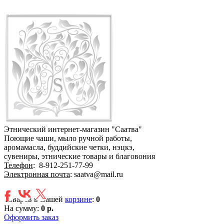
Этнический интернет-магазин "Саатва"
Поющие чаши, мыло ручной работы,
аромамасла, буддийские четки, нэцкэ,
сувениры, этнические товары и благовония
Телефон
:
8-912-251-77-99
Электронная почта
: saatva@mail.ru
Товаров в Вашей
корзине
:
0
На сумму:
0 р.
Оформить заказ