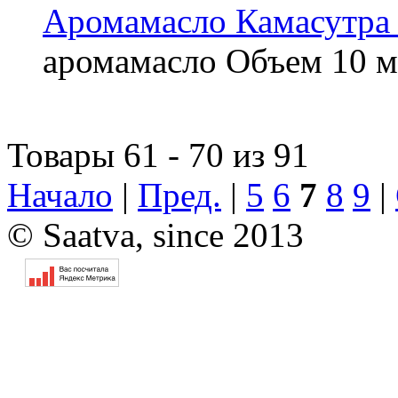
Аромамасло Камасутра 
аромамасло
Объем
10 м
Товары 61 - 70 из 91
Начало
|
Пред.
|
5
6
7
8
9
|
© Saatva, since 2013