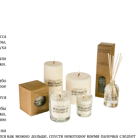
сса
ры,
уха
яли
ки.
ибо
рое
тся
обы
ки,
нию
 ни
лся как можно дольше, спустя некоторое время палочки следует