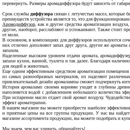
перевернуть. Размеры аромадиффузора будут зависеть от габар
Срок службы
диффузора
связан с летучестью масел, которые 
преимуществ устройства является то, что для функционирован
Аромодиффузор
, как и другие средства ароматизации воздуха
другие, наоборот, расслабляют и успокаивают. Также стоит пр
от моли.
В основном, в композициях для диффузоров используются со
них отлично дополняют запах друг друга, другие же ароматы
запахом.
Наделенные высоким уровнем отдачи аромата, аромадиффузе
запахи кухни, ванной, туалета и так далее. Благодаря налич
для людей и животных.
Еще одним эффективным средством ароматизации помещения 
из самых разнообразных материалов, их наделяют различны
привлекательный дизайн аромалампы сможет подчеркнуть инт
История аромаламп своими корнями уходят в глубины древно
наполняется водой с добавлением небольшого количества эфи
При испарении масло отдает свой аромат воздуху. Чудодейст
эффект ароматерапии.
В нашем магазине вы можете приобрести наиболее эффективн
и приятные цены на все группы продукции. У нас вы найдете
магазине ассортимента продукции, вы можете подобрать и купи
Мы знаем, чем вас удивить, обращайтесь!