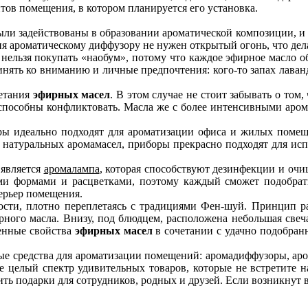
итов помещения, в котором планируется его установка.
были задействованы в образовании ароматической композиции, и 
ия ароматическому диффузору не нужен открытый огонь, что де
, нельзя покупать «наобум», потому что каждое эфирное масло о
инять ко вниманию и личные предпочтения: кого-то запах лаванд
четания
эфирных масел
. В этом случае не стоит забывать о том
 способны конфликтовать. Масла же с более интенсивными аром
ры идеально подходят для ароматизации офиса и жилых помещ
ию натуральных аромамасел, приборы прекрасно подходят для ис
является
аромалампа
, которая способствуют дезинфекции и оч
ми формами и расцветками, поэтому каждый сможет подобрать
ерьер помещения.
сти, плотно переплетаясь с традициями Фен-шуй. Принцип ра
рного масла. Внизу, под блюдцем, расположена небольшая све
венные свойства
эфирных масел
в сочетании с удачно подобран
ые средства для ароматизации помещений: аромадиффузоры, аро
 целый спектр удивительных товаров, которые не встретите н
ть подарки для сотрудников, родных и друзей. Если возникнут 