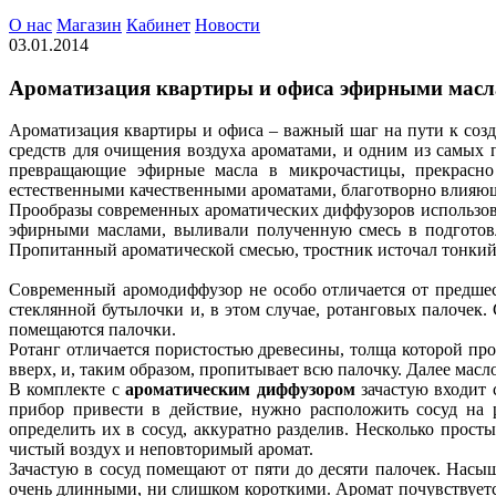
О нас
Магазин
Кабинет
Новости
03.01.2014
Ароматизация квартиры и офиса эфирными мас
Ароматизация квартиры и офиса – важный шаг на пути к соз
средств для очищения воздуха ароматами, и одним из самых
превращающие эфирные масла в микрочастицы, прекрасно
естественными качественными ароматами, благотворно влияю
Прообразы современных ароматических диффузоров использовал
эфирными маслами, выливали полученную смесь в подготовл
Пропитанный ароматической смесью, тростник источал тонкий
Современный аромодиффузор не особо отличается от предшес
стеклянной бутылочки и, в этом случае, ротанговых палочек.
помещаются палочки.
Ротанг отличается пористостью древесины, толща которой пр
вверх, и, таким образом, пропитывает всю палочку. Далее масл
В комплекте с
ароматическим диффузором
зачастую входит 
прибор привести в действие, нужно расположить сосуд на р
определить их в сосуд, аккуратно разделив. Несколько про
чистый воздух и неповторимый аромат.
Зачастую в сосуд помещают от пяти до десяти палочек. Насы
очень длинными, ни слишком короткими. Аромат почувствуется 