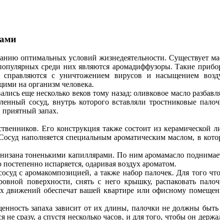
лами
данию оптимальных условий жизнедеятельности. Существует ма
 популярных среди них являются аромадиффузоры. Такие прибо
 справляются с уничтожением вирусов и насыщением возд
щими на организм человека.
ись еще несколько веков тому назад: оливковое масло разбавл
енный сосуд, внутрь которого вставляли тростниковые палоч
 приятный запах.
твенников. Его конструкция также состоит из керамической л
 Сосуд наполняется специальным ароматическим маслом, в кото
онизана тоненькими капиллярами. По ним аромамасло поднимае
о постепенно испаряется, одаривая воздух ароматом.
сосуд с аромакомпозицией, а также набор палочек. Для того чт
овной поверхности, снять с него крышку, распаковать палоч
стых движений обеспечат вашей квартире или офисному помеще
щенность запаха зависит от их длины, палочки не должны быть
не сразу, а спустя несколько часов, и для того, чтобы он держа