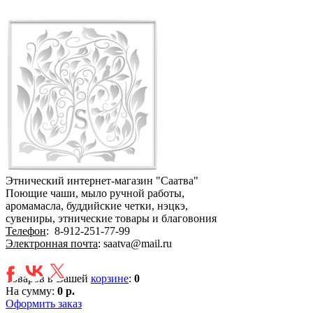
Этнический интернет-магазин "Саатва"
Поющие чаши, мыло ручной работы,
аромамасла, буддийские четки, нэцкэ,
сувениры, этнические товары и благовония
Телефон
:
8-912-251-77-99
Электронная почта
: saatva@mail.ru
Товаров в Вашей
корзине
:
0
На сумму:
0 р.
Оформить заказ