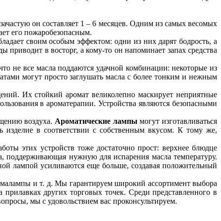
зачастую он составляет 1 – 6 месяцев. Одним из самых весомых
лает его пожаробезопасным.
бладает своим особым эффектом: одни из них дарят бодрость, а
ы приводит в восторг, а кому-то он напоминает запах средства
, что не все масла поддаются удачной комбинации: некоторые из
атами могут просто заглушать масла с более тонким и нежным
ений. Их стойкий аромат великолепно маскирует неприятные
пользования в ароматерапии. Устройства являются безопасными
ищению воздуха.
Ароматические лампы
могут изготавливаться
 изделие в соответствии с собственным вкусом. К тому же,
боты этих устройств тоже достаточно прост: верхнее блюдце
ча, поддерживающая нужную для испарения масла температуру.
ной лампой усиливаются еще больше, создавая положительный
малампы и т. д. Мы гарантируем широкий ассортимент выбора
а прилавках других торговых точек. Среди представленного в
вопросы, мы с удовольствием вас проконсультируем.